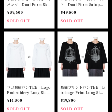
パンツ Dual Form Skir
ト Dual Form Salopett
t Pants
e
¥39,600
¥49,500
SOLD OUT
SOLD OUT
ロゴ刺繍ロンTEE Logo
鳥籠プリントロンTEE B
Embroidery Long Sleev
irdcage Print Long Slee
e Tee
ve Tee
¥14,300
¥19,800
SOLD OUT
SOLD OUT