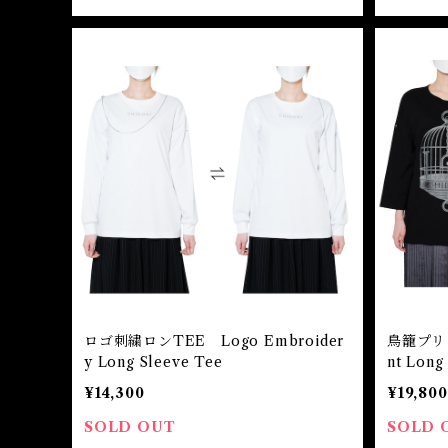
ロゴ刺繍ロンTEE Logo Embroider
鳥籠プリン
y Long Sleeve Tee
nt Long
¥14,300
¥19,800
SOLD OUT
SOLD 