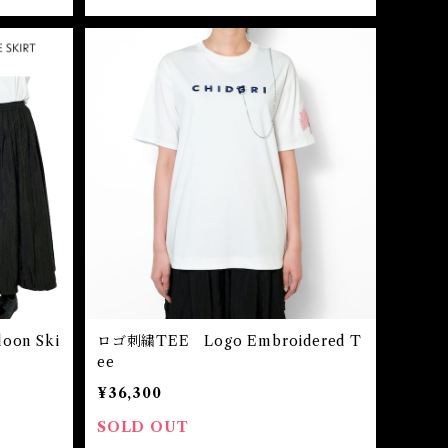
on Ski
ロゴ刺繍TEE Logo Embroidered T
ee
¥36,300
SOLD OUT