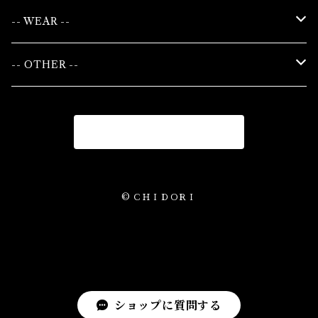
-- WEAR --
WOMAN
-- OTHER --
TOPS
UNISEX
BAG
商品一覧に戻る
BOTTOMS
TOPS
LEATHER
ONEPIECE
BOTTOMS
ACCESSORY
© ＣＨＩＤＯＲＩ
OUTER
OUTER
CAP/HAT
ショップに質問する