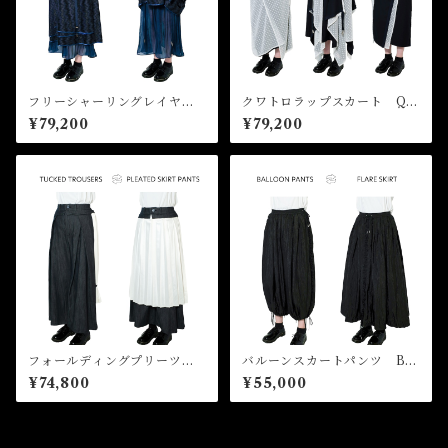
フリーシャーリングレイヤー
クワトロラップスカート Qu
ドスカート Free Shirring L
attro Wrap Skirt
¥79,200
¥79,200
ayered Skirt
フォールディングプリーツパ
バルーンスカートパンツ Ball
ンツスカート Folding Pleat
oon Skirt Pants
¥74,800
¥55,000
s Pants Skirt