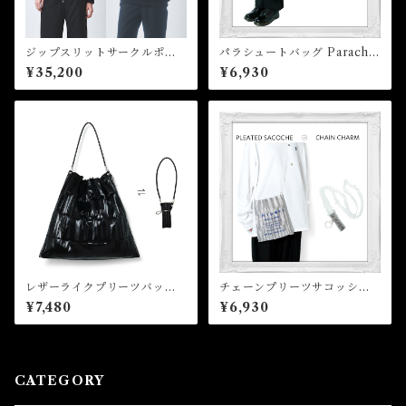
ジップスリットサークルポケ
パラシュートバッグ Parachut
ットプルオーバー Zip Slit C
e Bag
¥35,200
¥6,930
ircle Pocket Pullover
レザーライクプリーツバッ
チェーンプリーツサコッシ
グ Leather Like Pleated B
ュ Chain pleated sacoche
¥7,480
¥6,930
ag
CATEGORY