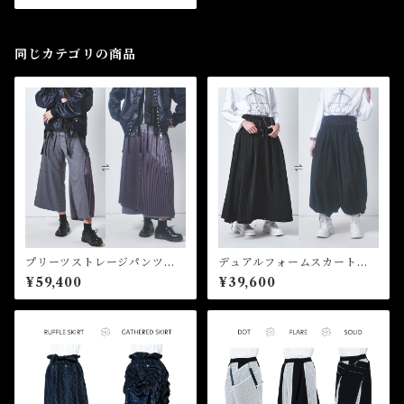
同じカテゴリの商品
プリーツストレージパンツ P
デュアルフォームスカートパ
leated Storage Pants
ンツ Dual Form Skirt Pant
¥59,400
¥39,600
s