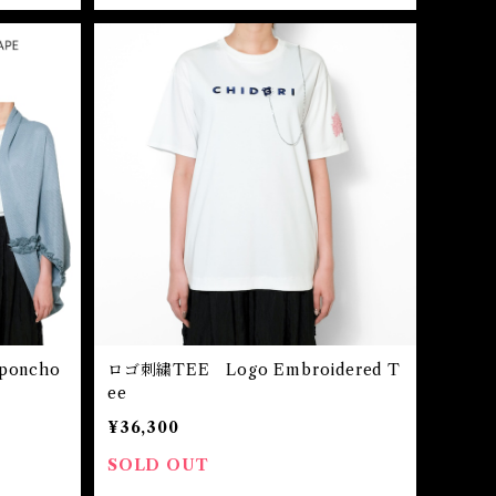
oncho
ロゴ刺繍TEE Logo Embroidered T
ee
¥36,300
SOLD OUT