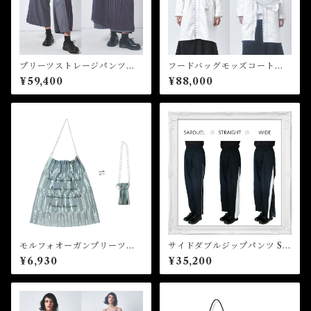
プリーツストレージパンツ P
フードバッグモッズコート
leated Storage Pants
Hooded Bag Mods Coat
¥59,400
¥88,000
モルフォオーガンプリーツバ
サイドダブルジップパンツ Sid
ッグ Morpho Organ Pleat
e double zip pants
¥6,930
¥35,200
ed Bag