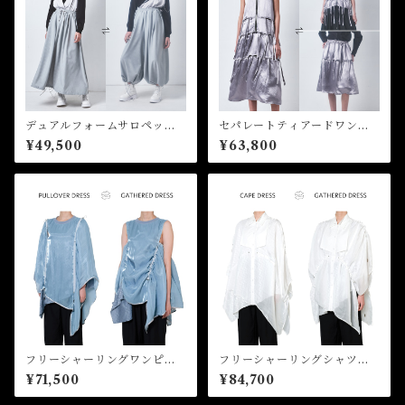
デュアルフォームサロペッ
セパレートティアードワンピ
ト Dual Form Salopette
ース Separable Tiered Dr
¥49,500
¥63,800
ess
フリーシャーリングワンピー
フリーシャーリングシャツワ
ス Free Shirring Dress
ンピース Free Shirring Shi
¥71,500
¥84,700
rt Dress