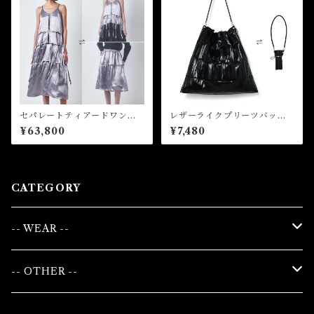
セパレートティアードワンピ
レザーライクプリーツバッ
ース Separable Tiered Dr
グ Leather Like Pleated B
¥63,800
¥7,480
ess
ag
CATEGORY
-- WEAR --
WOMAN
-- OTHER --
TOPS
UNISEX
BAG