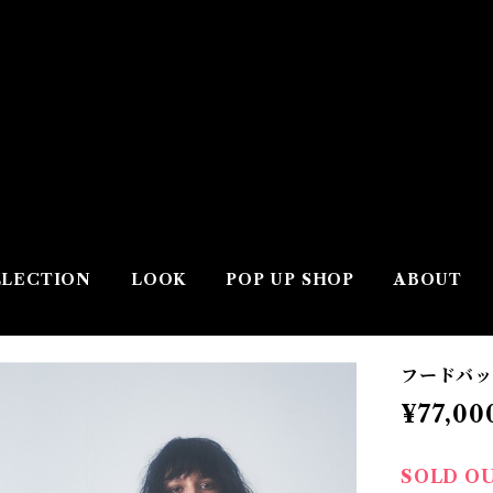
LECTION
LOOK
POP UP SHOP
ABOUT
フードバッグ
¥77,00
SOLD O