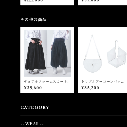
ng Coat
ollar Rider Jacket
その他の商品
デュアルフォームスカート
トリプルアーコーンバッ
パンツ Dual Form Skirt
グ Triple Arcone Bag
¥39,600
¥35,200
Pants
CATEGORY
-- WEAR --