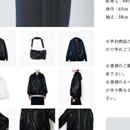
前身丈：68
身巾：65㎝
袖丈：58㎝
※予約商品
ので予めご
お客様のご
承下さい。
お客様のモ
が多少異な
さい。