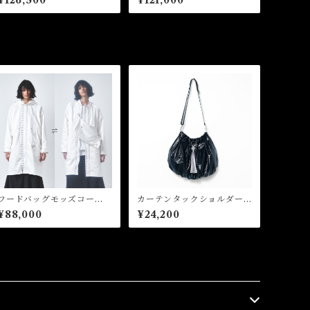
Hood Mods Coat
ats Stainless Coat
フードバッグモッズコー
カーテンタックショルダー
ト Hooded Bag Mods C
バッグ Curtain Tuck Sho
¥88,000
¥24,200
oat
ulder Bag