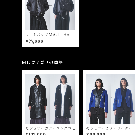
フードバッグMA-1 Hood
ed Bag MA-1
¥77,000
同じカテゴリの商品
モジュラーカラーロングコ
モジュラーカラーライダー
ート Modular Collar Lo
スジャケット Modular C
¥121,000
¥99,000