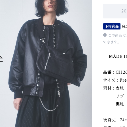
2
予約商品
発
この商品は
できます。
---MADE I
品番：CH26
サイズ：Fre
素材：表地 
リブ 綿 
裏地 ポリ
後身丈：74