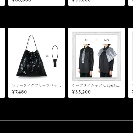
oat
MA-1
レザーライクプリーツバッ
ケープタイシャツ Cape tie
グ Leather Like Pleated
shirt
¥7,480
¥35,200
Bag