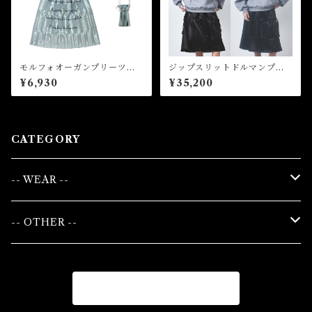
モルフォオーガンプリーツバ
ジップスリットドルマンプル
ッグ Morpho Organ Pleat
オーバー Zip Slit Dolman P
¥6,930
¥35,200
ed Bag
ullover
CATEGORY
-- WEAR --
WOMAN
-- OTHER --
TOPS
UNISEX
BAG
商品一覧に戻る
BOTTOMS
TOPS
LEATHER