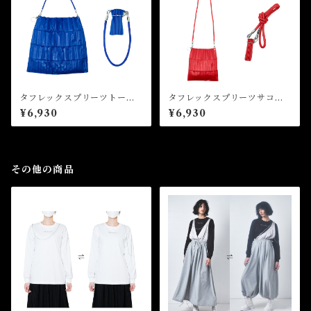
タフレックスプリーツトート
タフレックスプリーツサコッ
バッグ Toughlex Pleated T
シュ Toughlex Pleated Sa
¥6,930
¥6,930
ote Bag
coche
その他の商品