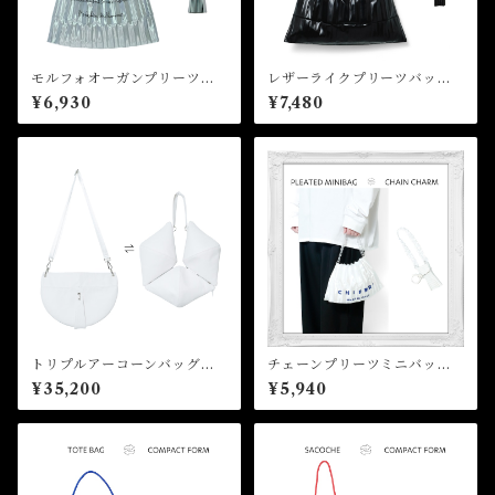
モルフォオーガンプリーツバ
レザーライクプリーツバッ
ッグ Morpho Organ Pleat
グ Leather Like Pleated B
¥6,930
¥7,480
ed Bag
ag
トリプルアーコーンバッグ T
チェーンプリーツミニバッ
riple Arcone Bag
グ Chain pleated mini bag
¥35,200
¥5,940