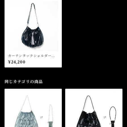
カーテンタックショルダーバ
ッグ Curtain Tuck Should
¥24,200
er Bag
同じカテゴリの商品