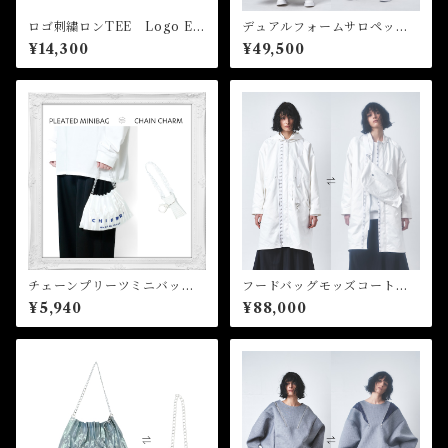
ロゴ刺繍ロンTEE Logo Em
デュアルフォームサロペッ
broidery Long Sleeve Tee
ト Dual Form Salopette
¥14,300
¥49,500
チェーンプリーツミニバッ
フードバッグモッズコート
グ Chain pleated mini bag
Hooded Bag Mods Coat
¥5,940
¥88,000