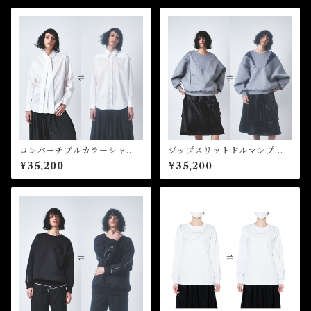
コンバーチブルカラーシャ
ジップスリットドルマンプル
ツ Convertible Collar Shir
オーバー Zip Slit Dolman P
¥35,200
¥35,200
t
ullover