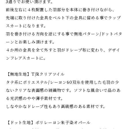
3通りでお使い頂けます。
前後左右に４枚配置した羽部分を本体に巻き付けながら、
先端に取り付けた金具をベルト下の金具に留める事でラップ
スカートになります。
羽を巻き付ける方向を逆にする事で無地パターン/ドットパタ
ーンとお楽しみ頂けます。
４か所の金具を全て外すと羽がドレープ布に変わり、デザイ
ンフレアスカートに。
【無地生地】T/Rクリアツイル
タテ系にポリエステル/レーヨン60双糸を使用した毛羽の少
ないクリアな表面感の綾織物です。ソフトな風合いで品のあ
る光沢感のやや薄手素材です。
しなやかなドレープ性もあり高級感のある素材です。
【ドット生地】ポリレーヨン朱子染オパール