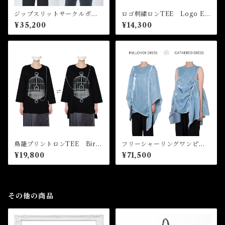
ジップスリットサークルポケ
ロゴ刺繍ロンTEE Logo Em
ットプルオーバー Zip Slit C
broidery Long Sleeve Tee
¥35,200
¥14,300
ircle Pocket Pullover
鳥籠プリントロンTEE Bird
フリーシャーリングワンピー
cage Print Long Sleeve Te
ス Free Shirring Dress
¥19,800
¥71,500
e
その他の商品