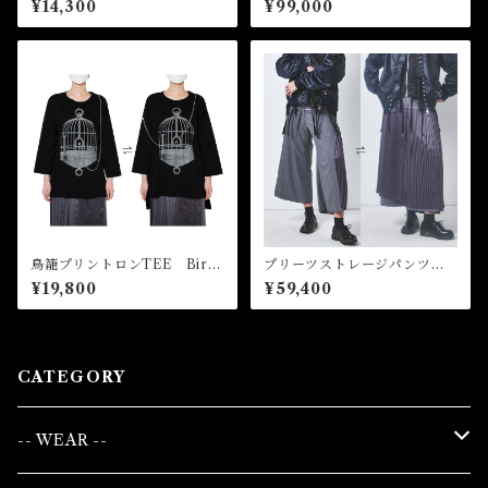
¥14,300
¥99,000
Rider Jacket
鳥籠プリントロンTEE Bird
プリーツストレージパンツ P
cage Print Long Sleeve Te
leated Storage Pants
¥19,800
¥59,400
e
CATEGORY
-- WEAR --