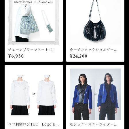
チェーンプリーツトートバッ
カーテンタックショルダーバ
グ Chain pleated tote bag
ッグ Curtain Tuck Should
¥6,930
¥24,200
er Bag
ロゴ刺繍ロンTEE Logo Em
モジュラーカラーライダース
broidery Long Sleeve Tee
ジャケット Modular Collar