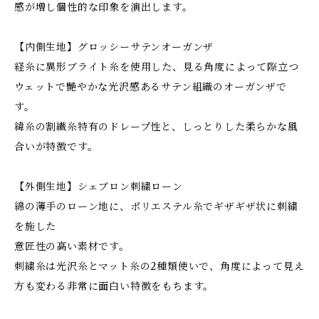
感が増し個性的な印象を演出します。
【内側生地】グロッシーサテンオーガンザ
経糸に異形ブライト糸を使用した、見る角度によって際立つ
ウェットで艷やかな光沢感あるサテン組織のオーガンザで
す。
緯糸の割繊糸特有のドレープ性と、しっとりした柔らかな風
合いが特徴です。
【外側生地】シェブロン刺繍ローン
綿の薄手のローン地に、ポリエステル糸でギザギザ状に刺繍
を施した
意匠性の高い素材です。
刺繍糸は光沢糸とマット糸の2種類使いで、角度によって見え
方も変わる非常に面白い特徴をもちます。