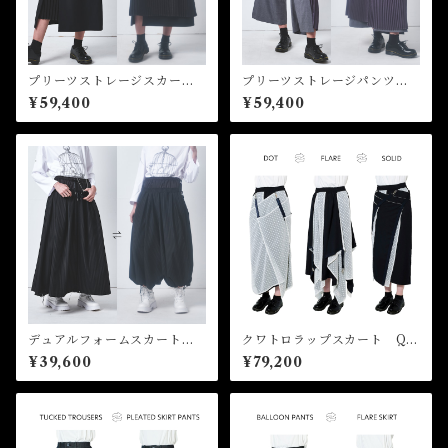
プリーツストレージスカー
プリーツストレージパンツ P
ト Pleated Storage Skirt
leated Storage Pants
¥59,400
¥59,400
デュアルフォームスカートパ
クワトロラップスカート Qu
ンツ Dual Form Skirt Pant
attro Wrap Skirt
¥39,600
¥79,200
s