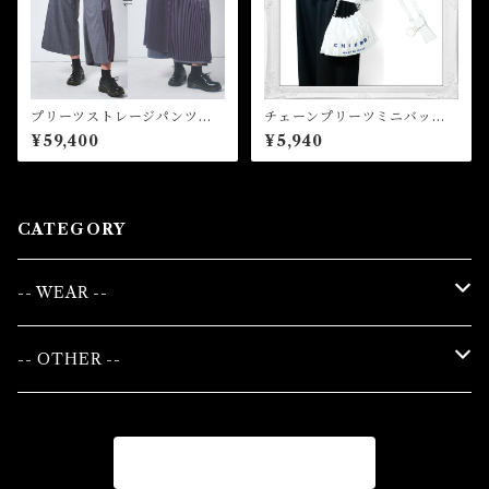
プリーツストレージパンツ P
チェーンプリーツミニバッ
leated Storage Pants
グ Chain pleated mini bag
¥59,400
¥5,940
CATEGORY
-- WEAR --
WOMAN
-- OTHER --
TOPS
UNISEX
BAG
商品一覧に戻る
BOTTOMS
TOPS