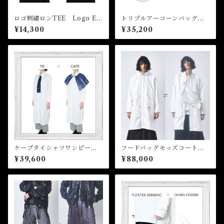
ロゴ刺繍ロンTEE Logo Em
トリプルアーコーンバッグ T
broidery Long Sleeve Tee
riple Arcone Bag
¥14,300
¥35,200
ケープタイシャツワンピース
フードバッグモッズコート
Cape tie shirt onepiece
Hooded Bag Mods Coat
¥39,600
¥88,000