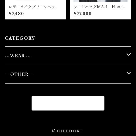
レザーライクプリーツバッ
フードバッグMA-1 Hoode
グ Leather Like Pleated B
d Bag MA-1
¥7,480
¥77,000
ag
CATEGORY
-- WEAR --
WOMAN
-- OTHER --
TOPS
UNISEX
BAG
商品一覧に戻る
BOTTOMS
TOPS
LEATHER
ONEPIECE
BOTTOMS
ACCESSORY
© ＣＨＩＤＯＲＩ