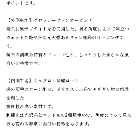
ポイントです。
【外側生地】グロッシーサテンオーガンザ
経糸に異形ブライト糸を使用した、見る角度によって際立つ
ウェットで艷やかな光沢感あるサテン組織のオーガンザで
す。
緯糸の割繊糸特有のドレープ性と、しっとりした柔らかな風
合いが特徴です。
【内側生地】シェブロン刺繍ローン
綿の薄手のローン地に、ポリエステル糸でギザギザ状に刺繍
を施した
意匠性の高い素材です。
刺繍糸は光沢糸とマット糸の2種類使いで、角度によって見え
方も変わる非常に面白い特徴をもちます。