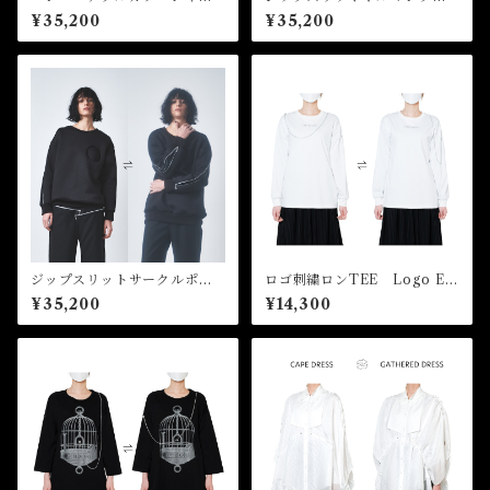
ツ Convertible Collar Shir
オーバー Zip Slit Dolman P
¥35,200
¥35,200
t
ullover
ジップスリットサークルポケ
ロゴ刺繍ロンTEE Logo Em
ットプルオーバー Zip Slit C
broidery Long Sleeve Tee
¥35,200
¥14,300
ircle Pocket Pullover