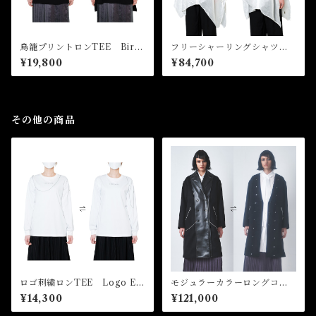
鳥籠プリントロンTEE Bird
フリーシャーリングシャツワ
cage Print Long Sleeve Te
ンピース Free Shirring Shi
¥19,800
¥84,700
e
rt Dress
その他の商品
ロゴ刺繍ロンTEE Logo Em
モジュラーカラーロングコー
broidery Long Sleeve Tee
ト Modular Collar Long
¥14,300
¥121,000
Coat